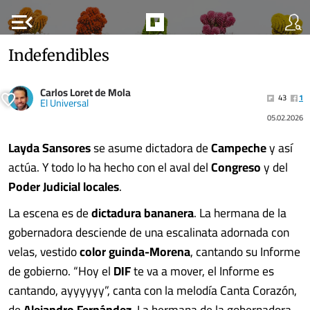
menu_open
Indefendibles
Carlos Loret de Mola
43
1
El Universal
05.02.2026
Layda Sansores
se asume dictadora de
Campeche
y así
actúa. Y todo lo ha hecho con el aval del
Congreso
y del
Poder Judicial locales
.
La escena es de
dictadura bananera
. La hermana de la
gobernadora desciende de una escalinata adornada con
velas, vestido
color guinda-Morena
, cantando su Informe
de gobierno. “Hoy el
DIF
te va a mover, el Informe es
cantando, ayyyyyy”, canta con la melodía Canta Corazón,
de
Alejandro Fernández
. La hermana de la gobernadora