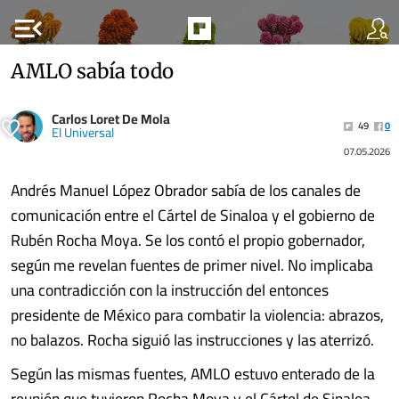
menu_open
AMLO sabía todo
Carlos Loret De Mola
49
0
El Universal
07.05.2026
Andrés Manuel López Obrador sabía de los canales de
comunicación entre el Cártel de Sinaloa y el gobierno de
Rubén Rocha Moya. Se los contó el propio gobernador,
según me revelan fuentes de primer nivel. No implicaba
una contradicción con la instrucción del entonces
presidente de México para combatir la violencia: abrazos,
no balazos. Rocha siguió las instrucciones y las aterrizó.
Según las mismas fuentes, AMLO estuvo enterado de la
reunión que tuvieron Rocha Moya y el Cártel de Sinaloa