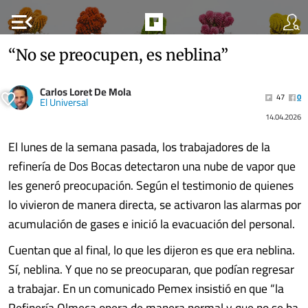
menu_open
“No se preocupen, es neblina”
Carlos Loret De Mola
47
0
El Universal
14.04.2026
El lunes de la semana pasada, los trabajadores de la
refinería de Dos Bocas detectaron una nube de vapor que
les generó preocupación. Según el testimonio de quienes
lo vivieron de manera directa, se activaron las alarmas por
acumulación de gases e inició la evacuación del personal.
Cuentan que al final, lo que les dijeron es que era neblina.
Sí, neblina. Y que no se preocuparan, que podían regresar
a trabajar. En un comunicado Pemex insistió en que “la
Refinería Olmeca opera de manera normal y que no se ha