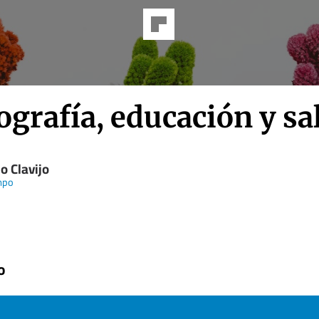
grafía, educación y sa
o Clavijo
mpo
o