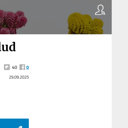
lud
40
0
29.09.2025