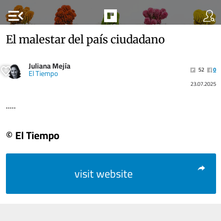
menu_open
El malestar del país ciudadano
Juliana Mejía
52
0
El Tiempo
23.07.2025
.....
© El Tiempo
visit website