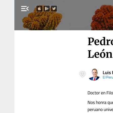
menu_open
Pedr
León
Luis 
El Per
Doctor en Fil
Nos honra qu
peruano unive