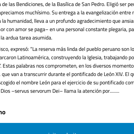
 de las Bendiciones, de la Basílica de San Pedro. Eligió ser p
apreciamos muchísimo. Su entrega a la evangelización entre 
da la humanidad, lleva a un profundo agradecimiento que ansi
r con amor se paga– en una personal constante plegaria, par
la ardua tarea asumida.
isco, expresó: “La reserva más linda del pueblo peruano son l
rcaron Latinoamérica, construyendo la Iglesia, trabajando por
”. Estas palabras nos comprometen, en los diversos momento
, que van a transcurrir durante el pontificado de León XIV. El q
cogido el nombre León para el ejercicio de su pontificado co
 Dios –servus servorum Dei– llama la atención por........
no