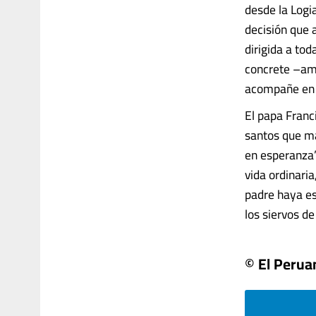
desde la Logia
decisión que 
dirigida a to
concrete –amo
acompañe en 
El papa Franc
santos que ma
en esperanza
vida ordinaria
padre haya es
los siervos de
© El Perua