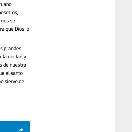
eruano,
nosotros,
amos se
a que Dios lo
os grandes
 la unidad y
s de nuestra
ue el santo
mo siervo de