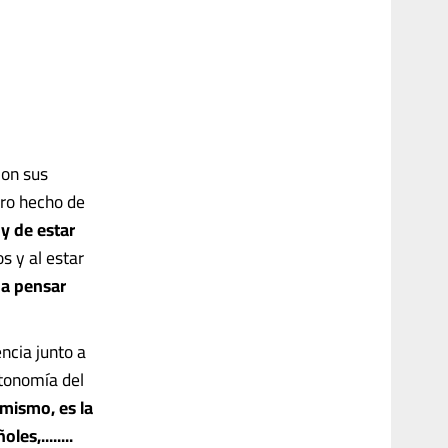
con sus
ro hecho de
y de estar
s y al estar
 a pensar
encia junto a
utonomía del
mismo, es la
s,........