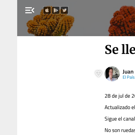
menu_open
Se ll
Juan
El País
28 de jul de 
Actualizado e
Sigue el cana
No son ruedas