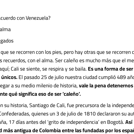
acuerdo con Venezuela?
 alma
agados
que se recorren con los pies, pero hay otras que se recorren 
 recuerdos, con el alma. Ser caleño es mucho más que el me
quí; Cali se siente, se respira y se baila.
Es una forma de ser 
 únicos.
El pasado 25 de julio nuestra ciudad cumplió 489 año
legar a su medio milenio de historia,
vale la pena detenernos
e qué significa eso de ser ‘caleño’.
n su historia, Santiago de Cali, fue precursora de la independ
Confederadas, quienes un 3 de julio de 1810 declararon su a
ña, 17 días antes del ‘grito de independencia’ en Bogotá.
Así 
d más antigua de Colombia entre las fundadas por los españole