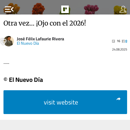
menu_open
Otra vez… ¡Ojo con el 2026!
José Félix Lafaurie Rivera
16
0
El Nuevo Día
24.08.2025
.....
© El Nuevo Día
visit website