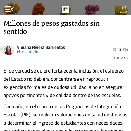
menu_open
Millones de pesos gastados sin
sentido
Viviana Rivera Barrientos
48
0
el mostrador
05.05.2026
Si de verdad se quiere fortalecer la inclusión, el esfuerzo
del Estado no debiera concentrarse en reproducir
exigencias formales de dudosa utilidad, sino en asegurar
apoyos pertinentes y de calidad dentro de las escuelas.
Cada año, en el marco de los Programas de Integración
Escolar (PIE), se realizan valoraciones de salud destinadas
a determinar el ingreso de estudiantes con necesidades
educativas especiales y, con ello, su acceso a los apoyos