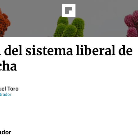
n del sistema liberal de
cha
el Toro
trador
ador