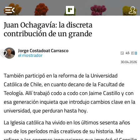
menu_open
Juan Ochagavía: la discreta
contribución de un grande
Jorge Costadoat Carrasco
45
0
el mostrador
30.04.2026
También participó en la reforma de la Universidad
Católica de Chile, en cuanto decano de la Facultad de
Teología. Allí trabajó codo a codo con Jaime Castillo y con
esa generación inquieta que introdujo cambios clave en la
universidad, que perduran hasta hoy.
La Iglesia católica ha vivido en los últimos sesenta años
uno de los períodos más creativos de su historia. Me
refiero a las enormes innovaciones que impulsó el Concilio