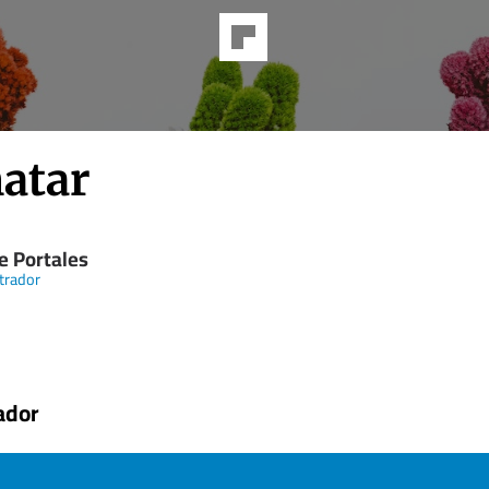
atar
e Portales
trador
ador