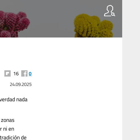
16
0
24.09.2025
 verdad nada
s zonas
r ni en
tradición de