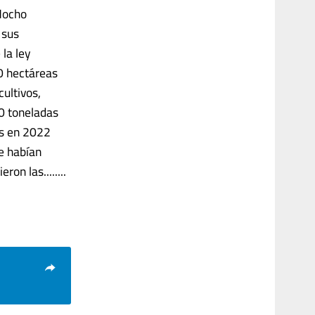
 Mocho
 sus
la ley
0 hectáreas
cultivos,
00 toneladas
as en 2022
e habían
n las........