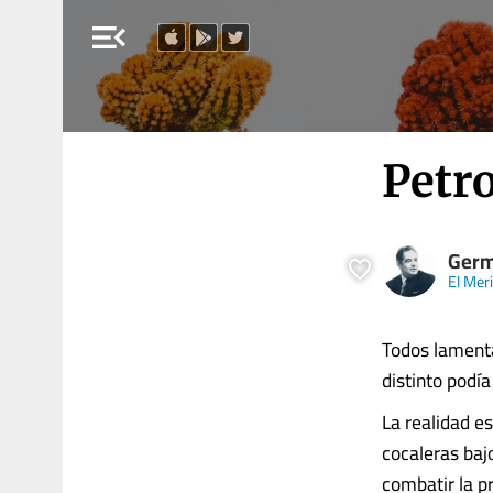
menu_open
Petro
Germ
El Mer
Todos lamenta
distinto podía
La realidad e
cocaleras baj
combatir la p