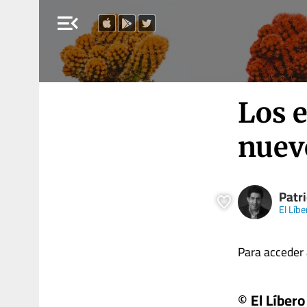
menu_open
Los e
nuev
Patri
El Líbe
Para acceder a
© El Líbero