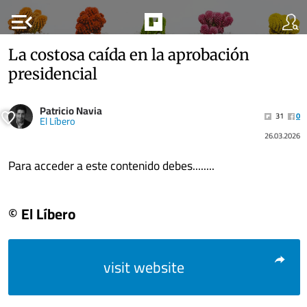
menu_open
La costosa caída en la aprobación
presidencial
Patricio Navia
31
0
El Líbero
26.03.2026
Para acceder a este contenido debes........
© El Líbero
visit website