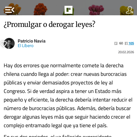
menu_open
¿Promulgar o derogar leyes?
Patricio Navia
60
105
El Líbero
20.02.2026
Hay dos errores que normalmente comete la derecha
chilena cuando llega al poder: crear nuevas burocracias
públicas y enviar demasiados proyectos de ley al
Congreso. Si de verdad aspira a tener un Estado más
pequeño y eficiente, la derecha debería intentar reducir el
número de burocracias públicas. Además, debería buscar
derogar algunas leyes más que seguir haciendo crecer el
complejo entramado legal que ya tiene el país.
En sus dos periodos, el ya fallecido expresidente