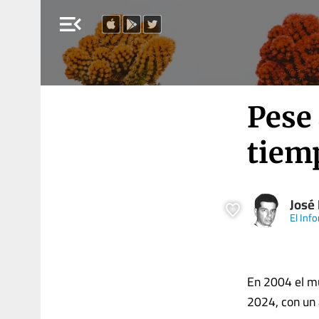
menu_open
Pese
tiem
José 
El Inf
En 2004 el mu
2024, con un 