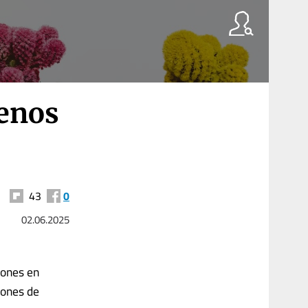
uenos
43
0
02.06.2025
lones en
lones de