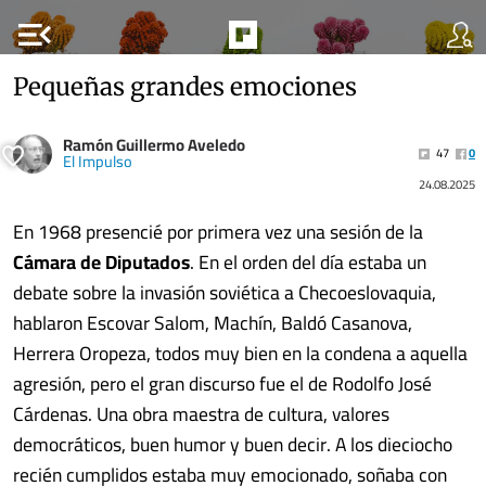
menu_open
Pequeñas grandes emociones
Ramón Guillermo Aveledo
47
0
El Impulso
24.08.2025
En 1968 presencié por primera vez una sesión de la
Cámara de Diputados
. En el orden del día estaba un
debate sobre la invasión soviética a Checoeslovaquia,
hablaron Escovar Salom, Machín, Baldó Casanova,
Herrera Oropeza, todos muy bien en la condena a aquella
agresión, pero el gran discurso fue el de Rodolfo José
Cárdenas. Una obra maestra de cultura, valores
democráticos, buen humor y buen decir. A los dieciocho
recién cumplidos estaba muy emocionado, soñaba con