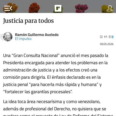
menu_open
Justicia para todos
Ramón Guillermo Aveledo
41
0
El Impulso
09.05.2026
Una “Gran Consulta Nacional” anunció el mes pasado la
Presidenta encargada para atender los problemas en la
administración de justicia y a los efectos creó una
comisión para dirigirla. El énfasis declarado es en la
justicia penal “para hacerla más rápida y humana” y
“fortalecer las garantías procesales”.
La idea toca área necesarísima y como venezolano,
además de profesional del Derecho, no quisiera que se
quedara como el proyecto de Ley de Reforma del Sistema