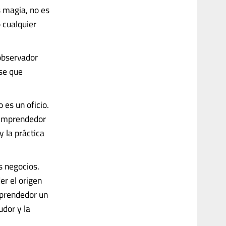
s magia, no es
 cualquier
observador
se que
 es un oficio.
 emprendedor
y la práctica
s negocios.
r el origen
mprendedor un
udor y la