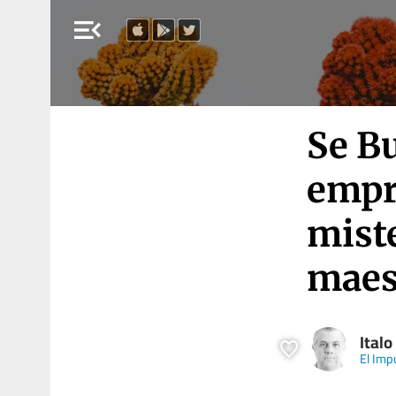
menu_open
Se B
empr
miste
maes
Italo
El Imp