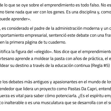
e lo que se oye sobre el emprendimiento es todo falso. No e
 no tiene nada que ver con los genes. Es una disciplina y, como
e puede aprender».
, es considerado el padre de la administración moderna y un 
portamiento empresarial, sentenció este debate con una fra
 en la primera página de tu cuaderno.
tifica la figura del «elegido». Nos dice que el emprendimiento
rtesano aprende a moldear la pasta con años de práctica, el
dear su destino a través de la educación continua (Regla #5) 
e los debates más antiguos y apasionantes en el mundo de lo
ndedor que lidera un proyecto como Pastas Da Capri, entende
fuerza es vital para saber cómo potenciarla. ¿Es el espíritu e
co inalterable o es una musculatura que se desarrolla con el s