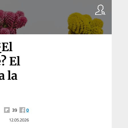
¿El
? El
a la
39
0
12.05.2026