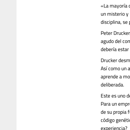
«La mayoría d
un misterio y
disciplina, s
Peter Drucker
agudo del com
debería estar
Drucker desmi
Así como un a
aprende a mol
deliberada.
Este es uno d
Para un empre
de su propia 
código genéti
experiencia?