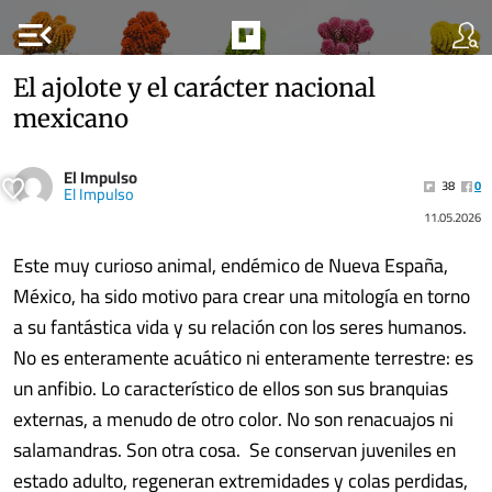
menu_open
El ajolote y el carácter nacional
mexicano
El Impulso
38
0
El Impulso
11.05.2026
Este muy curioso animal, endémico de Nueva España,
México, ha sido motivo para crear una mitología en torno
a su fantástica vida y su relación con los seres humanos.
No es enteramente acuático ni enteramente terrestre: es
un anfibio. Lo característico de ellos son sus branquias
externas, a menudo de otro color. No son renacuajos ni
salamandras. Son otra cosa. Se conservan juveniles en
estado adulto, regeneran extremidades y colas perdidas,