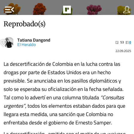
menu_open
Reprobado(s)
Tatiana Dangond
53
0
El Heraldo
22.09.2025
La descertificación de Colombia en la lucha contra las
drogas por parte de Estados Unidos era un hecho
previsible. Se anunciaba en los pasillos diplomáticos y
solo se esperaba su oficialización en la fecha señalada.
Tal como lo advertí en una columna titulada
“Consultas
urgentes”
, todos los elementos estaban dados para que
llegara esta medida, una sanción que Colombia no
enfrentaba desde el gobierno de Ernesto Samper.
La descertificación -emitida con el matiz de un
waiver
o