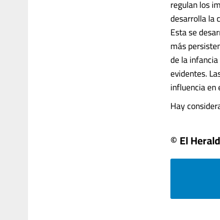
regulan los im
desarrolla la 
Esta se desar
más persisten
de la infanci
evidentes. La
influencia en 
Hay considerac
© El Heral