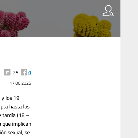
25
0
17.06.2025
 y los 19
pta hasta los
 tardía (18 –
a que implican
ión sexual, se