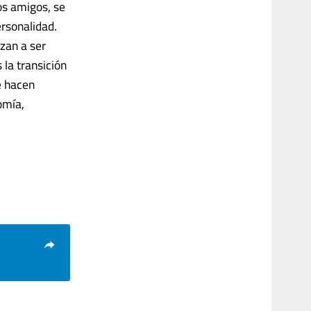
los amigos, se
ersonalidad.
nzan a ser
 la transición
e hacen
omía,