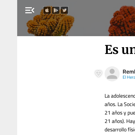
menu_open
Es u
Remb
El Her
La adolescenci
años. La Soci
21 años y pue
21 años). Hay
desarrollo fís