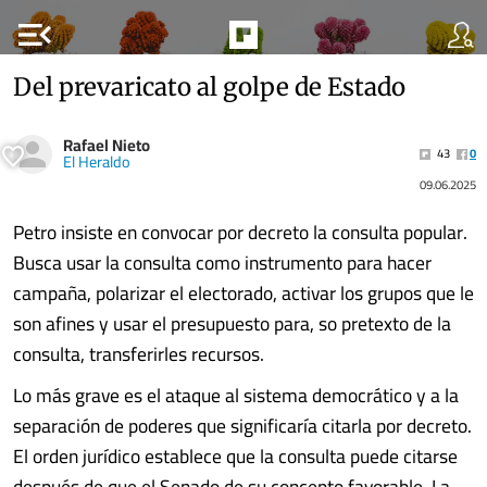
menu_open
Del prevaricato al golpe de Estado
Rafael Nieto
43
0
El Heraldo
09.06.2025
Petro insiste en convocar por decreto la consulta popular.
Busca usar la consulta como instrumento para hacer
campaña, polarizar el electorado, activar los grupos que le
son afines y usar el presupuesto para, so pretexto de la
consulta, transferirles recursos.
Lo más grave es el ataque al sistema democrático y a la
separación de poderes que significaría citarla por decreto.
El orden jurídico establece que la consulta puede citarse
después de que el Senado de su concepto favorable. La