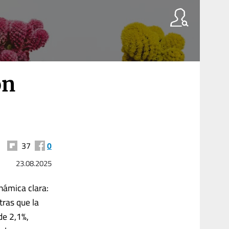
ón
37
0
23.08.2025
námica clara:
tras que la
de 2,1%,