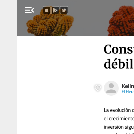
menu_open
Cons
débil
Keli
El Her
La evolución 
el crecimient
inversión sig