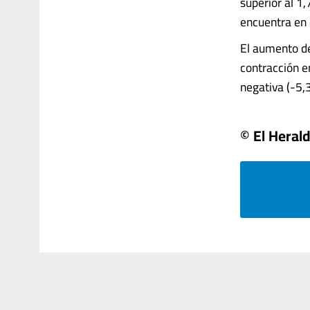
superior al 1,
encuentra en 
El aumento de
contracción e
negativa (-5,3 
© El Heral