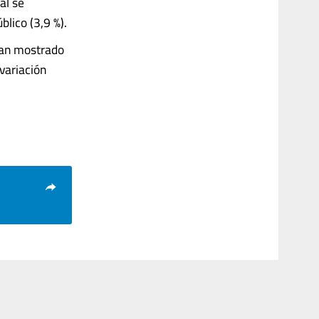
al se
blico (3,9 %).
ían mostrado
variación