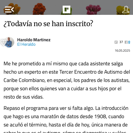
menu_open
¿Todavía no se han inscrito?
Haroldo Martinez
37
0
El Heraldo
16.05.2025
Me he prometido a mí mismo que cada asistente salga
hecho un experto en este Tercer Encuentro de Autismo del
Caribe Colombiano, en especial, los padres de los autistas,
porque son ellos quienes van a cuidar a sus hijos por el
resto de sus vidas.
Repaso el programa para ver si falta algo. La introducción
que hago es una maratón de datos desde 1908, cuando
se acuñó el término, hasta el día de hoy, única manera de
saber lo que es el autismo, cómo se diagnostica y cuáles