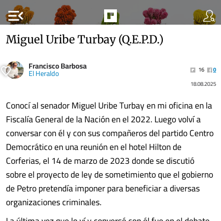
menu_open
Miguel Uribe Turbay (Q.E.P.D.)
Francisco Barbosa
16
0
El Heraldo
18.08.2025
Conocí al senador Miguel Uribe Turbay en mi oficina en la
Fiscalía General de la Nación en el 2022. Luego volví a
conversar con él y con sus compañeros del partido Centro
Democrático en una reunión en el hotel Hilton de
Corferias, el 14 de marzo de 2023 donde se discutió
sobre el proyecto de ley de sometimiento que el gobierno
de Petro pretendía imponer para beneficiar a diversas
organizaciones criminales.
La última vez que lo ví y conversé con él fue en el debate