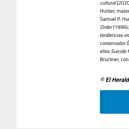
cultural
(2020)
Hunter, mater
Samuel P. Hun
Order
(1996);
tendencias vi
conservador É
ellos
Suicide 
Bruckner, co
© El Heral