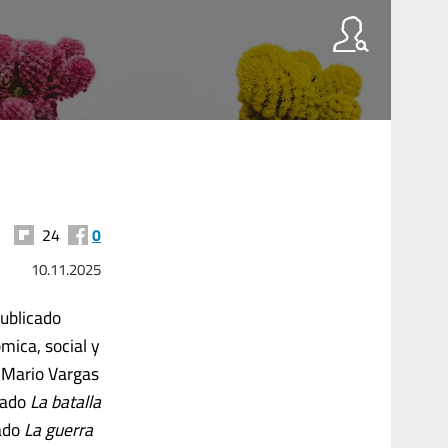
24
0
10.11.2025
publicado
mica, social y
e Mario Vargas
mado
La batalla
lado
La guerra