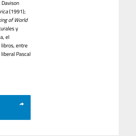
s Davison
rica
(1991);
king of World
urales y
a, el
libros, entre
liberal Pascal