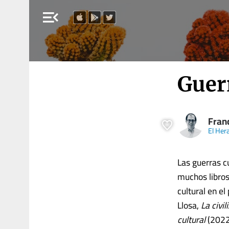
menu_open
Guer
Fran
El Her
Las guerras c
muchos libros
cultural en e
Llosa,
La civi
cultural
(2022)