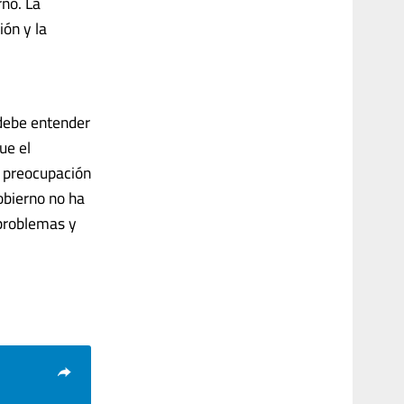
rno. La
ión y la
 debe entender
ue el
de preocupación
obierno no ha
 problemas y