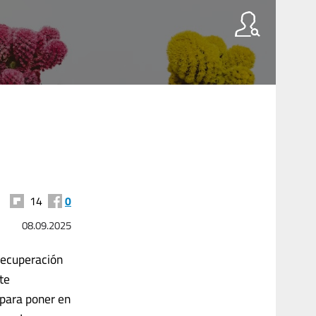
14
0
08.09.2025
 recuperación
te
para poner en