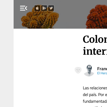
menu_open
Colo
inter
Fran
El Her
Las relacione
del país. Por 
fundamentada 