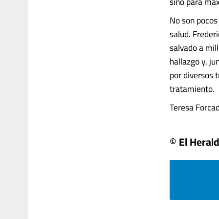
sino para max
No son pocos 
salud. Freder
salvado a mil
hallazgo y, j
por diversos 
tratamiento.
Teresa Forcade
© El Heral