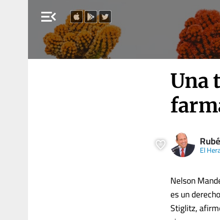
menu_open
Una t
farm
Rubé
El Her
Nelson Mandela
es un derech
Stiglitz, afi