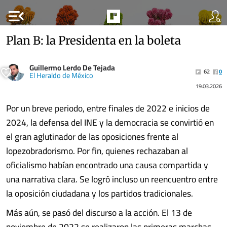
menu_open
Plan B: la Presidenta en la boleta
Guillermo Lerdo De Tejada
62
0
El Heraldo de México
19.03.2026
Por un breve periodo, entre finales de 2022 e inicios de
2024, la defensa del INE y la democracia se convirtió en
el gran aglutinador de las oposiciones frente al
lopezobradorismo. Por fin, quienes rechazaban al
oficialismo habían encontrado una causa compartida y
una narrativa clara. Se logró incluso un reencuentro entre
la oposición ciudadana y los partidos tradicionales.
Más aún, se pasó del discurso a la acción. El 13 de
noviembre de 2022 se realizaron las primeras marchas