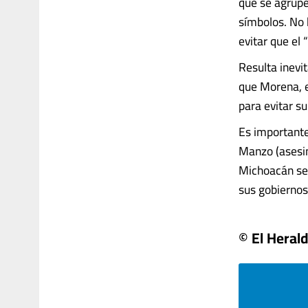
que se agrupe
símbolos. No h
evitar que el
Resulta inevi
que Morena, e
para evitar su
Es importante
Manzo (asesin
Michoacán se 
sus gobiernos 
© El Heral