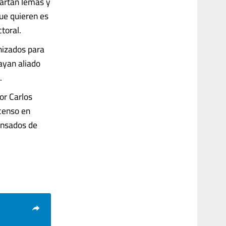
artan lemas y
que quieren es
toral.
nizados para
ayan aliado
.
or Carlos
censo en
ansados de