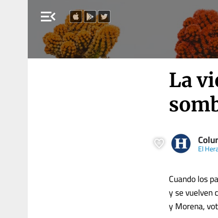
menu_open
La vi
somb
Colu
El Her
Cuando los pa
y se vuelven 
y Morena, vot