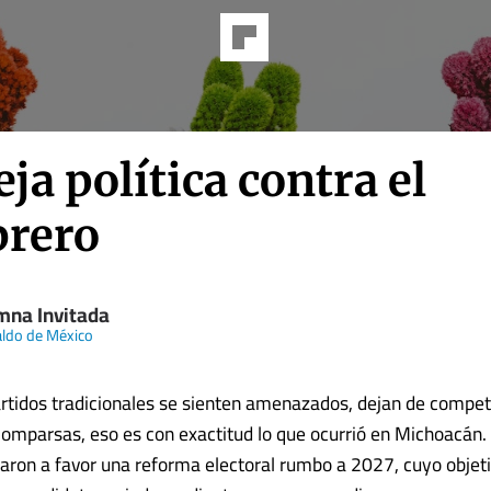
eja política contra el
rero
mna Invitada
aldo de México
rtidos tradicionales se sienten amenazados, dejan de competi
comparsas, eso es con exactitud lo que ocurrió en Michoacán. 
aron a favor una reforma electoral rumbo a 2027, cuyo objet