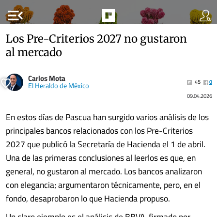
menu_open
Los Pre-Criterios 2027 no gustaron
al mercado
Carlos Mota
45
0
El Heraldo de México
09.04.2026
En estos días de Pascua han surgido varios análisis de los
principales bancos relacionados con los Pre-Criterios
2027 que publicó la Secretaría de Hacienda el 1 de abril.
Una de las primeras conclusiones al leerlos es que, en
general, no gustaron al mercado. Los bancos analizaron
con elegancia; argumentaron técnicamente, pero, en el
fondo, desaprobaron lo que Hacienda propuso.
Un claro ejemplo es el análisis de BBVA, firmado por