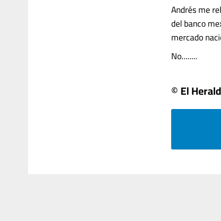
Andrés me rel
del banco mex
mercado naci
No........
© El Heral