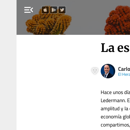
menu_open
La es
Carl
El Her
Hace unos día
Ledermann. Es
amplitud y la
economía glob
compartimos, 