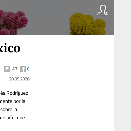
xico
47
0
20.05.2026
rés Rodríguez
mente por la
 sobre la
de bife, que