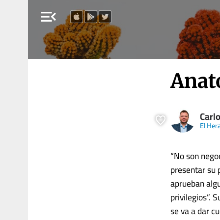
menu_open
Anat
Carl
El Her
“No son negoci
presentar su 
aprueban algu
privilegios”. 
se va a dar c