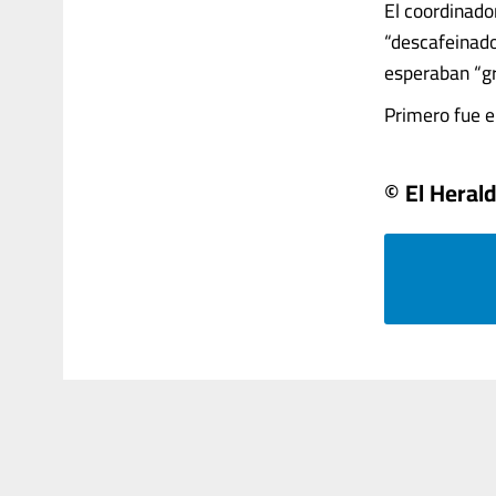
El coordinado
“descafeinado
esperaban “gr
Primero fue el 
© El Heral