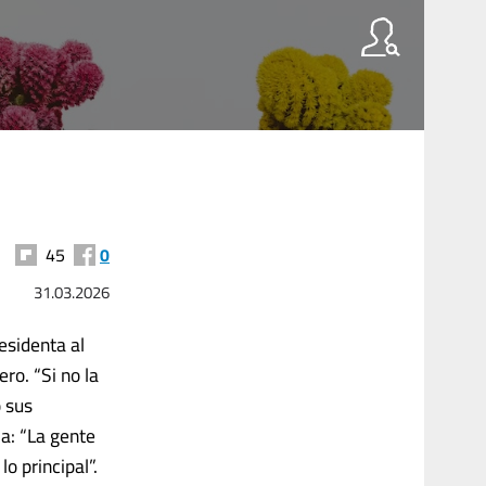
45
0
31.03.2026
esidenta al
ro. “Si no la
 sus
ca: “La gente
o principal”.