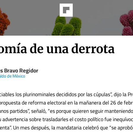
omía de una derrota
os Bravo Regidor
aldo de México
ables los plurinominales decididos por las cúpulas”, dijo la Pr
propuesta de reforma electoral en la mañanera del 26 de febre
nos partidos”, señaló, “es porque quieren seguir manteniendo
Su advertencia sobre trasladarles el costo político fue inequívo
uenta”. Un mes después, la mandataria celebró que “se aprobó l