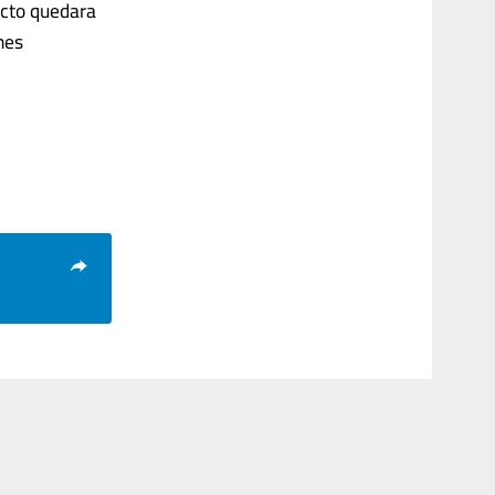
ecto quedara
nes