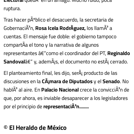
ruptura.
Tras hacer pÃºblico el desacuerdo, la secretaria de
GobernaciÃ³n,
Rosa Icela RodrÃ­guez,
los llamÃ³ a
cuentas. El mensaje fue doble: el gobierno tampoco
compartÃ­a el tono y la narrativa de algunos
representantes â€”como el coordinador del PT,
Reginaldo
Sandoval
â€” y, ademÃ¡s, el documento no estÃ¡ cerrado.
El planteamiento final, les dijo, serÃ¡ producto de las
discusiones en la
CÃ¡mara de Diputados
y el
Senado
. No
hablÃ³ al aire. En
Palacio Nacional
crece la convicciÃ³n de
que, por ahora, es inviable desaparecer a los legisladores
por el principio de
representaciÃ³n........
© El Heraldo de México