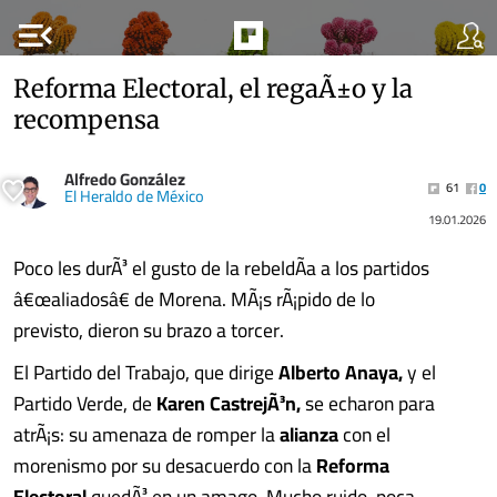
menu_open
Reforma Electoral, el regaÃ±o y la
recompensa
Alfredo González
61
0
El Heraldo de México
19.01.2026
Poco les durÃ³ el gusto de la rebeldÃ­a a los partidos
â€œaliadosâ€ de Morena. MÃ¡s rÃ¡pido de lo
previsto, dieron su brazo a torcer.
El Partido del Trabajo, que dirige
Alberto Anaya,
y el
Partido Verde, de
Karen CastrejÃ³n,
se echaron para
atrÃ¡s: su amenaza de romper la
alianza
con el
morenismo por su desacuerdo con la
Reforma
Electoral
quedÃ³ en un amago. Mucho ruido, poca