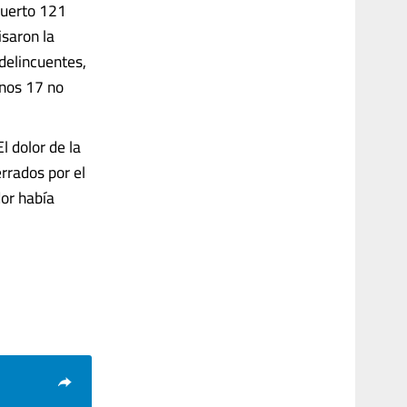
muerto 121
isaron la
delincuentes,
enos 17 no
l dolor de la
rrados por el
dor había