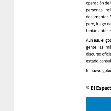
operación de 
personas, incl
documentación
pero, luego d
tenían anteced
Aun así, el g
gente, las im
discurso ofic
estado consul
El nuevo gobie
© El Espec