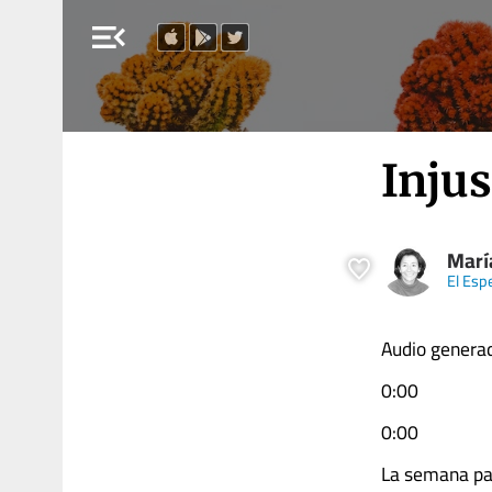
menu_open
Injus
Marí
El Esp
Audio generad
0:00
0:00
La semana pasa