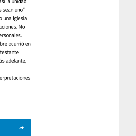
sí la unidad
os sean uno”
 una Iglesia
aciones. No
personales.
ebre ocurrió en
otestante
más adelante,
nterpretaciones