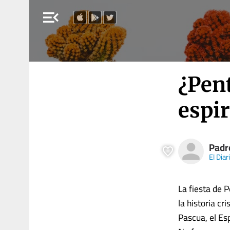
menu_open
¿Pen
espir
Padr
El Diar
La fiesta de 
la historia cr
Pascua, el Es