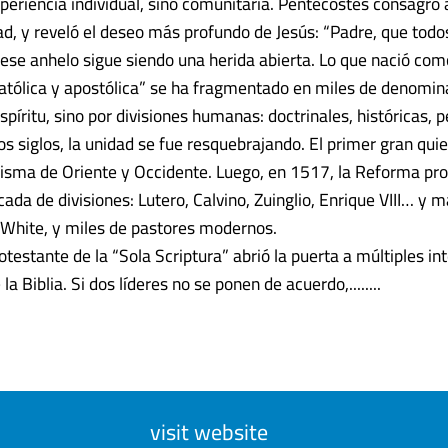
periencia individual, sino comunitaria. Pentecostés consagró a
dad, y reveló el deseo más profundo de Jesús: “Padre, que tod
ese anhelo sigue siendo una herida abierta. Lo que nació como
católica y apostólica” se ha fragmentado en miles de denomin
spíritu, sino por divisiones humanas: doctrinales, históricas, 
los siglos, la unidad se fue resquebrajando. El primer gran qui
isma de Oriente y Occidente. Luego, en 1517, la Reforma pr
cada de divisiones: Lutero, Calvino, Zuinglio, Enrique VIII… y 
, White, y miles de pastores modernos.
rotestante de la “Sola Scriptura” abrió la puerta a múltiples i
la Biblia. Si dos líderes no se ponen de acuerdo,........
visit website