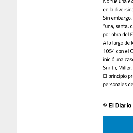
No fue una ex
en la diversi
Sin embargo, 
“una, santa, 
por obra del E
A lo largo de 
1054 con el C
inició una cas
Smith, Miller
El principio p
personales de 
© El Diario