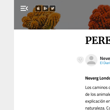
menu_open
PERE
Neve
El Diar
Neverg Londo
Los caminos de
de los animal
explicación e
naturaleza. C