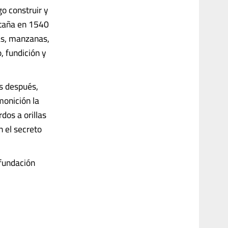
go construir y
ntaña en 1540
as, manzanas,
, fundición y
s después,
monición la
dos a orillas
n el secreto
 fundación