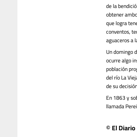
de la bendició
obtener ambos
que logra ten
conventos, te
aguaceros a la
Un domingo de
ocurre algo i
población pro
del río La Vi
de su decisión
En 1863 y sob
llamada Pereir
© El Diario