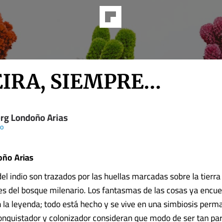
IRA, SIEMPRE…
rg Londoño Arias
io
ño Arias
l indio son trazados por las huellas marcadas sobre la tierra 
es del bosque milenario. Los fantasmas de las cosas ya encu
n la leyenda; todo está hecho y se vive en una simbiosis perm
onquistador y colonizador consideran que modo de ser tan par