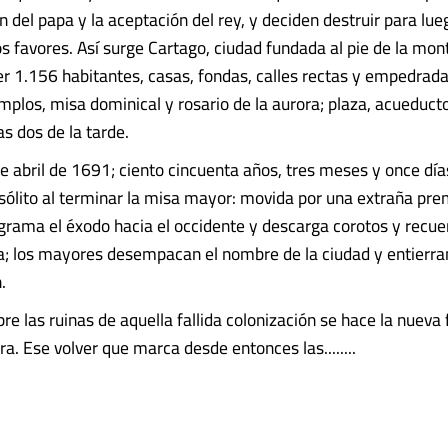
n del papa y la aceptación del rey, y deciden destruir para lue
 favores. Así surge Cartago, ciudad fundada al pie de la mo
er 1.156 habitantes, casas, fondas, calles rectas y empedrad
mplos, misa dominical y rosario de la aurora; plaza, acueducto
s dos de la tarde.
 abril de 1691; ciento cincuenta años, tres meses y once día
nsólito al terminar la misa mayor: movida por una extraña pre
grama el éxodo hacia el occidente y descarga corotos y recuer
eja; los mayores desempacan el nombre de la ciudad y entierra
.
re las ruinas de aquella fallida colonización se hace la nueva
a. Ese volver que marca desde entonces las........