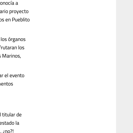
onocía a
ario proyecto
os en Pueblito
 los órganos
frutaran los
s Marinos,
ar el evento
imentos
 titular de
estado la
, ¿no?!