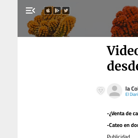
menu_open
Video
desde
la Co
El Diar
-¿Venta de c
-Cateo en do
Publicidad