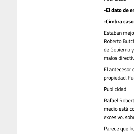
-El dato de 
-Cimbra caso
Estaban mejor
Roberto Butch
de Gobierno y
malos directi
El antecesor 
propiedad. Fue
Publicidad
Rafael Rober
medio está co
excesivo, sob
Parece que hu