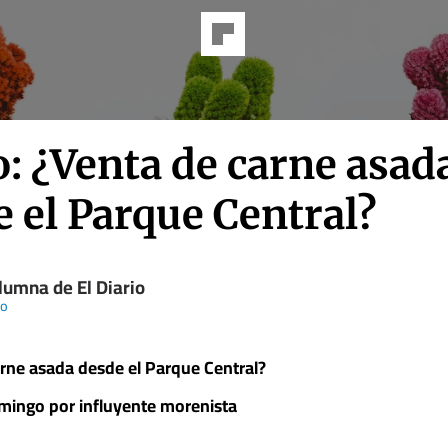
: ¿Venta de carne asad
 el Parque Central?
lumna de El Diario
io
arne asada desde el Parque Central?
mingo por influyente morenista