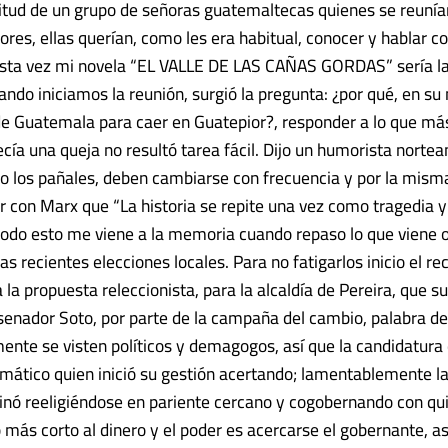
icitud de un grupo de señoras guatemaltecas quienes se reunía
tores, ellas querían, como les era habitual, conocer y hablar co
 esta vez mi novela “EL VALLE DE LAS CAÑAS GORDAS” sería la
ndo iniciamos la reunión, surgió la pregunta: ¿por qué, en su n
ó de Guatemala para caer en Guatepior?, responder a lo que m
ecía una queja no resultó tarea fácil. Dijo un humorista nortea
mo los pañales, deben cambiarse con frecuencia y por la misma
r con Marx que “La historia se repite una vez como tragedia y
todo esto me viene a la memoria cuando repaso lo que viene 
las recientes elecciones locales. Para no fatigarlos inicio el re
 la propuesta releccionista, para la alcaldía de Pereira, que su
l senador Soto, por parte de la campaña del cambio, palabra d
ente se visten políticos y demagogos, así que la candidatura
smático quien inició su gestión acertando; lamentablemente la
minó reeligiéndose en pariente cercano y cogobernando con q
 más corto al dinero y el poder es acercarse el gobernante, as