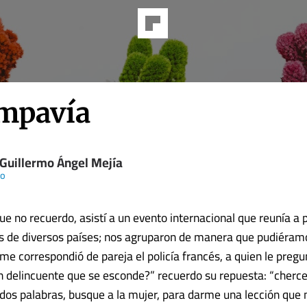
mpavía
 Guillermo Ángel Mejía
io
e no recuerdo, asistí a un evento internacional que reunía a p
s de diversos países; nos agruparon de manera que pudiéram
 me correspondió de pareja el policía francés, a quien le preg
n delincuente que se esconde?” recuerdo su repuesta: “cherc
 dos palabras, busque a la mujer, para darme una lección que n