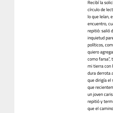
Recibí la sol
círculo de lec
lo que leían,
encuentro, cua
repitió: sali
inquietud par
políticos, co
quiero agrega
como farsa”, 
mi tierra con 
dura derrota a
que dirigía e
que recientem
un joven cari
repitió y ter
que el camino