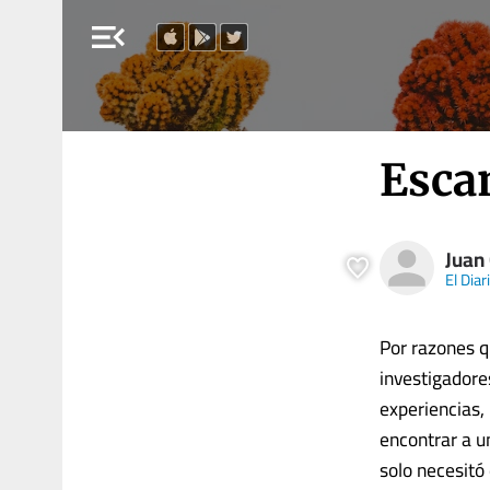
menu_open
Esca
Juan
El Diar
Por razones qu
investigadore
experiencias,
encontrar a u
solo necesitó