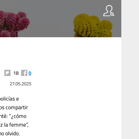
18
0
27.05.2025
olicías e
os compartir
unté: “¿cómo
ez la femme”,
o olvido.