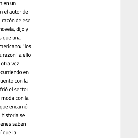
n en un
n el autor de
 razón de ese
ovela, dijo y
ás que una
mericano: “los
 razón” a ello
 otra vez
ocurriendo en
cuento con la
frió el sector
e moda con la
 que encarnó
 historia se
uienes saben
í que la