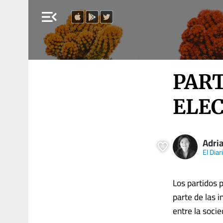
menu_open
PART
ELEC
Adria
El Diar
Los partidos 
parte de las 
entre la socie