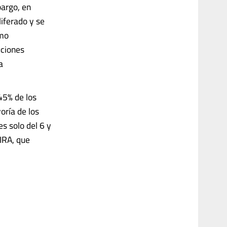
bargo, en
liferado y se
omo
uciones
a
45% de los
oría de los
es solo del 6 y
MIRA, que