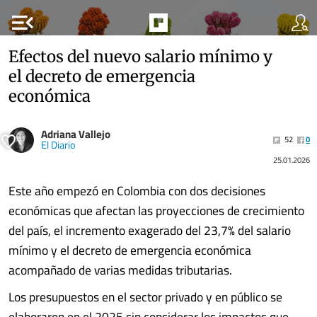
menu_open
Efectos del nuevo salario mínimo y
el decreto de emergencia
económica
Adriana Vallejo
52
0
El Diario
25.01.2026
Este año empezó en Colombia con dos decisiones
económicas que afectan las proyecciones de crecimiento
del país, el incremento exagerado del 23,7% del salario
mínimo y el decreto de emergencia económica
acompañado de varias medidas tributarias.
Los presupuestos en el sector privado y en público se
elaboraron en el 2025 sin considerar los impactos que