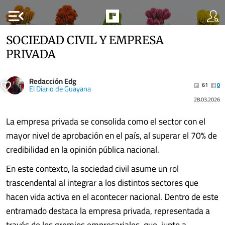
menu_open
SOCIEDAD CIVIL Y EMPRESA
PRIVADA
Redacción Edg
61
0
El Diario de Guayana
28.03.2026
La empresa privada se consolida como el sector con el
mayor nivel de aprobación en el país, al superar el 70% de
credibilidad en la opinión pública nacional.
En este contexto, la sociedad civil asume un rol
trascendental al integrar a los distintos sectores que
hacen vida activa en el acontecer nacional. Dentro de este
entramado destaca la empresa privada, representada a
través de los gremios empresariales, que, junto a