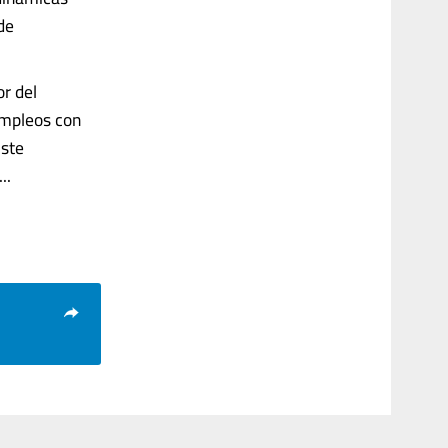
de
or del
empleos con
Este
..