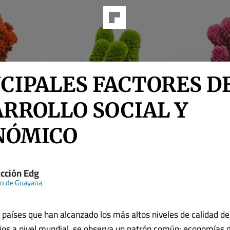
CIPALES FACTORES D
RROLLO SOCIAL Y
NÓMICO
cción Edg
rio de Guayana
s países que han alcanzado los más altos niveles de calidad de
ios a nivel mundial, se observa un patrón común: economías 