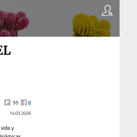
EL
55
0
14.03.2026
 vida y
dinámicas