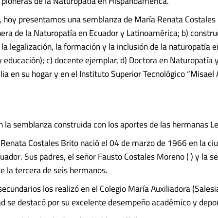
 pioneras de la Naturopatía en Hispanoamérica.
, hoy presentamos una semblanza de María Renata Costales 
nera de la Naturopatía en Ecuador y Latinoamérica; b) constru
la legalización, la formación y la inclusión de la naturopatía 
 y educación); c) docente ejemplar, d) Doctora en Naturopatía y
ia en su hogar y en el Instituto Superior Tecnológico “Misael 
n la semblanza construida con los aportes de las hermanas Le
 Renata Costales Brito nació el 04 de marzo de 1966 en la ci
ador. Sus padres, el señor Fausto Costales Moreno ( ) y la s
ue la tercera de seis hermanos.
secundarios los realizó en el Colegio María Auxiliadora (Sales
d se destacó por su excelente desempeño académico y depor