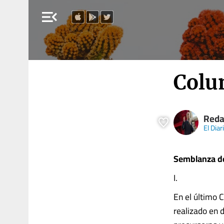
menu_open
Colu
Reda
El Dia
Semblanza de
I.
En el último 
realizado en 