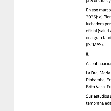
precursoras y
En ese marco
2025): a) Pio
luchadora por 
oficial (salud
una gran famil
(ISTMAS).
II.
A continuació
La Dra. María
Riobamba, Ecu
Brito Vaca. F
Sus estudios 
temprana eda