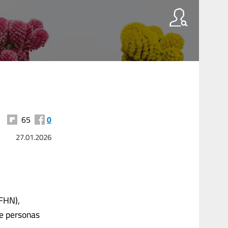
65
0
27.01.2026
(FHN),
de personas