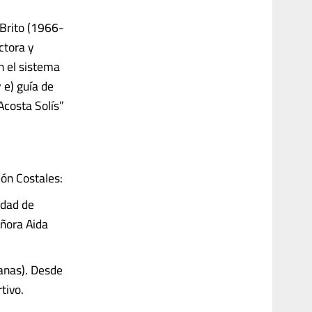
Brito (1966-
ctora y
en el sistema
 e) guía de
Acosta Solís”
ón Costales:
udad de
eñora Aida
ianas). Desde
tivo.