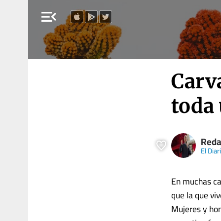
menu_open
Carva
toda 
Reda
El Dia
En muchas cas
que la que vi
Mujeres y hom