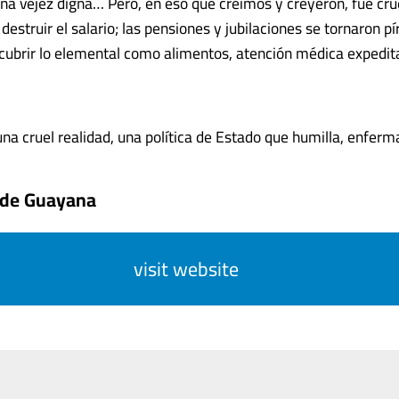
una vejez digna… Pero, en eso que creímos y creyeron, fue cr
 destruir el salario; las pensiones y jubilaciones se tornaron pír
cubrir lo elemental como alimentos, atención médica expedita
na cruel realidad, una política de Estado que humilla, enferma y
o de Guayana
visit website