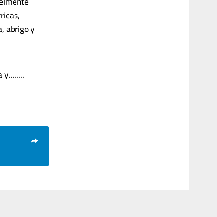
uelmente
ricas,
, abrigo y
........