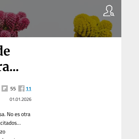
de
a...
55
11
01.01.2026
sa. No es otra
acitados…
rzo