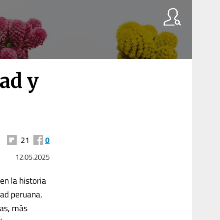
dad y
21
0
12.05.2025
n la historia
dad peruana,
ras, más