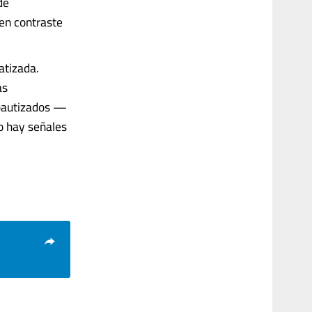
de
en contraste
atizada.
ás
s bautizados —
o hay señales