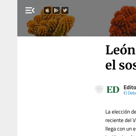
menu_open
León 
el so
Edito
El Deb
La elección d
reciente del 
llega con un e