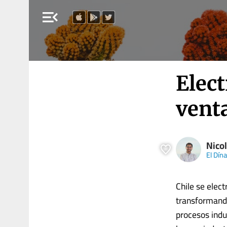
menu_open
Elect
vent
Nicol
El Dín
Chile se elect
transformando
procesos indu