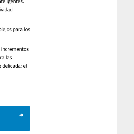
nteligentes,
ividad
lejos para los
s incrementos
ra las
 delicada: el