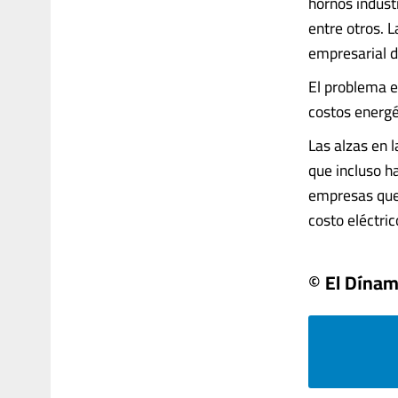
hornos industr
entre otros. L
empresarial de
El problema e
costos energé
Las alzas en 
que incluso h
empresas que 
costo eléctrico.
© El Dína