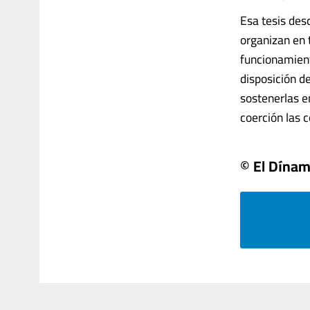
Esa tesis des
organizan en 
funcionamient
disposición d
sostenerlas e
coerción las c
© El Dína