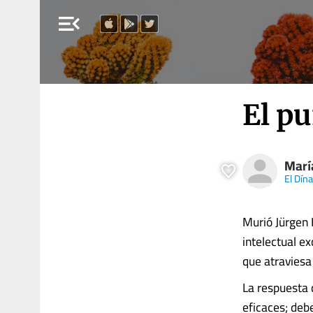
menu_open
El pu
Marí
El Dín
Murió Jürgen 
intelectual e
que atraviesa
La respuesta 
eficaces; deb