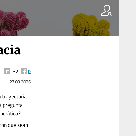
acia
32
0
27.03.2026
a trayectoria
na pregunta
mocrática?
 con que sean