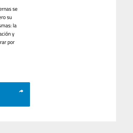
ernas se
ero su
smas: la
ación y
rar por